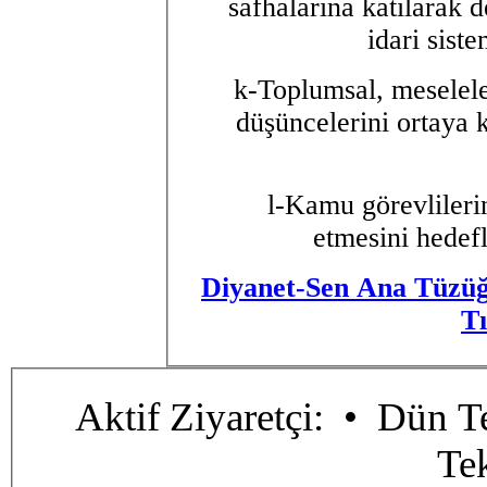
safhalarına katılarak d
idari sist
k-Toplumsal, meseleler
düşüncelerini ortaya
l-Kamu görevlilerin
etmesini hedefl
Diyanet-Sen Ana Tüzü
Tı
Aktif Ziyaretçi:
• Dün Te
Te