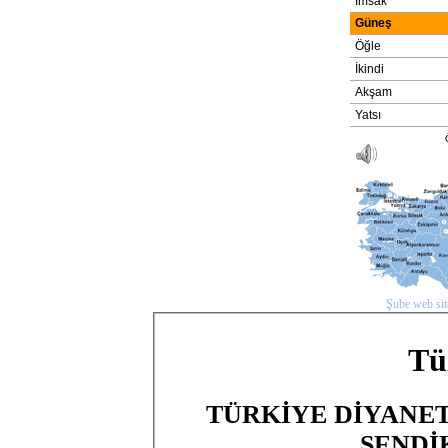
Şube web site
Tü
TÜRKİYE DİYANET
SENDİ