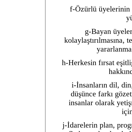
f-Özürlü üyelerinin 
y
g-Bayan üyeleri
kolaylaştırılmasına, t
yararlanma
h-Herkesin fırsat eşitl
hakkınd
i-İnsanların dil, di
düşünce farkı gözet
insanlar olarak yeti
içi
j-İdarelerin plan, pr