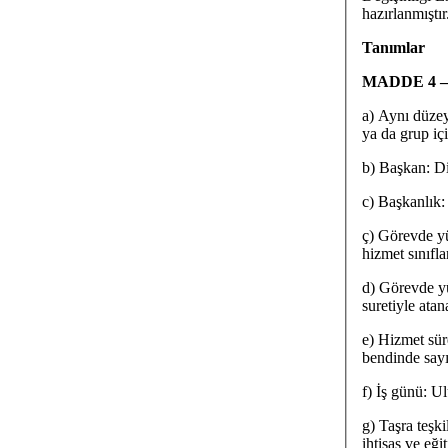
hazırlanmıştır
Tanımlar
MADDE 4 
a) Aynı düzey
ya da grup içi
b) Başkan: Di
c) Başkanlık:
ç) Görevde yü
hizmet sınıfl
d) Görevde y
suretiyle atan
e) Hizmet sür
bendinde sayı
f) İş günü: Ul
g) Taşra teşki
ihtisas ve eğ