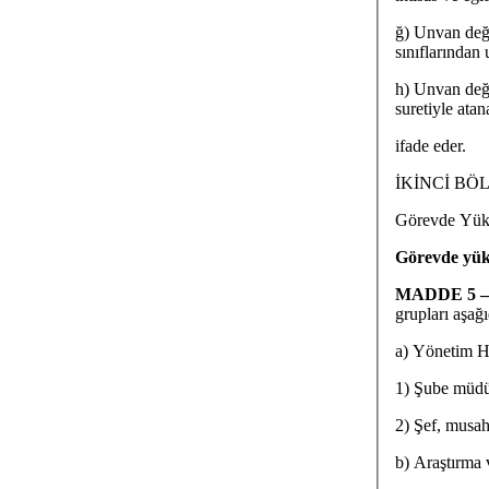
ğ) Unvan deği
sınıflarından
h) Unvan deği
suretiyle atan
ifade eder.
İKİNCİ BÖ
Görevde Yüks
Görevde yüks
MADDE 5 
grupları aşağıd
a) Yönetim H
1) Şube müdü
2) Şef, musah
b) Araştırma