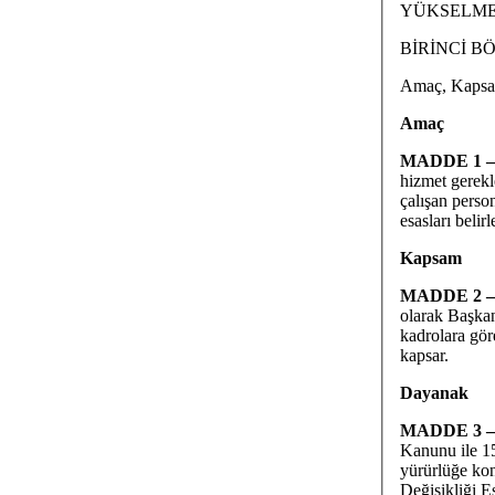
YÜKSELME
BİRİNCİ B
Amaç, Kapsa
Amaç
MADDE 1 
hizmet gerekl
çalışan perso
esasları belir
Kapsam
MADDE 2 
olarak Başkan
kadrolara gör
kapsar.
Dayanak
MADDE 3 
Kanunu ile 15
yürürlüğe k
Değişikliği E