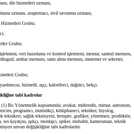
anı, din hizmetleri uzmanı,
plama uzmanı, araştırmacı, sivil savunma uzmanı,
m Hizmetleri Grubu;
ci,
etler Grubu;
 işletmeni, veri hazırlama ve kontrol işletmeni, memur, santral memuru,
tilograf, ambar memuru, satın alma memuru, mutemet ve sekreter,
zmetleri Grubu;
ardımcısı, hizmetli, aşçı, kaloriferci, dağıtıcı, bekçi.
kliğine tabi kadrolar
–
(1) Bu Yönetmelik kapsamında; avukat, mühendis, mimar, astronom,
ercim, programcı, istatistikçi, kütüphaneci, tekniker, biyolog,
ık teknikeri, sağlık teknisyeni, hemşire, grafiker, yönetmen, prodüktör,
, ses kayıtçısı, ışıkçı, montajcı, spiker, muhabir, kameraman, teknik
nisyen unvan değişikliğine tabi kadrolardır.