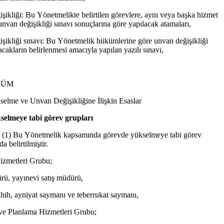
şikliği: Bu Yönetmelikte belirtilen görevlere, aynı veya başka hizmet
 unvan değişikliği sınavı sonuçlarına göre yapılacak atamaları,
şikliği sınavı: Bu Yönetmelik hükümlerine göre unvan değişikliği
acakların belirlenmesi amacıyla yapılan yazılı sınavı,
LÜM
elme ve Unvan Değişikliğine İlişkin Esaslar
elmeye tabi görev grupları
–
(1) Bu Yönetmelik kapsamında görevde yükselmeye tabi görev
a belirtilmiştir.
izmetleri Grubu;
rü, yayınevi satış müdürü,
hih, ayniyat saymanı ve teberrukat saymanı,
 ve Planlama Hizmetleri Grubu;