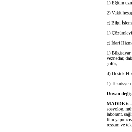
1) Eğitim uzm
2) Vakit hesa
c) Bilgi İşle
1) Çözümleyi
ç) İdari Hizm
1) Bilgisayar
veznedar, dak
şoför,
d) Destek Hi
1) Teknisyen y
Unvan değişi
MADDE 6 
sosyolog, müt
laborant, sağl
film yapımcısı
ressam ve tek