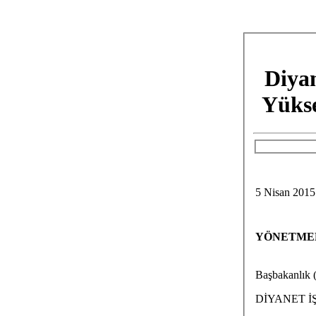
Diyan
Yükse
5 Nisan 2
YÖNETME
Başbakanlık (
DİYANET İ