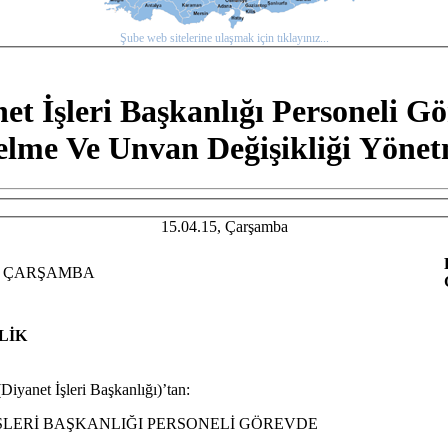
Şube web sitelerine ulaşmak için tıklayınız...
et İşleri Başkanlığı Personeli G
lme Ve Unvan Değişikliği Yönet
15.04.15, Çarşamba
015 ÇARŞAMBA
LİK
Diyanet İşleri Başkanlığı)’tan:
ŞLERİ BAŞKANLIĞI PERSONELİ GÖREVDE