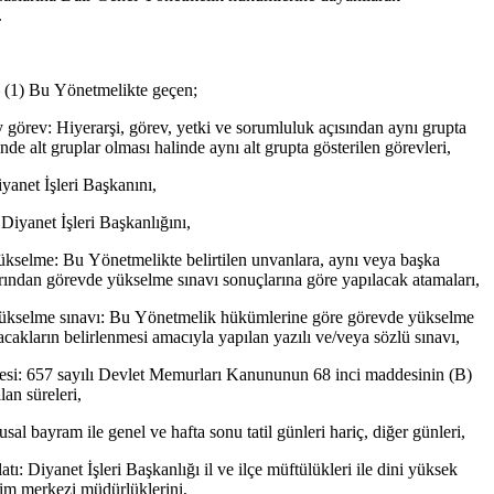
.
–
(1) Bu Yönetmelikte geçen;
 görev: Hiyerarşi, görev, yetki ve sorumluluk açısından aynı grupta
nde alt gruplar olması halinde aynı alt grupta gösterilen görevleri,
yanet İşleri Başkanını,
 Diyanet İşleri Başkanlığını,
kselme: Bu Yönetmelikte belirtilen unvanlara, aynı veya başka
arından görevde yükselme sınavı sonuçlarına göre yapılacak atamaları,
ükselme sınavı: Bu Yönetmelik hükümlerine göre görevde yükselme
acakların belirlenmesi amacıyla yapılan yazılı ve/veya sözlü sınavı,
esi: 657 sayılı Devlet Memurları Kanununun 68 inci maddesinin (B)
lan süreleri,
usal bayram ile genel ve hafta sonu tatil günleri hariç, diğer günleri,
latı: Diyanet İşleri Başkanlığı il ve ilçe müftülükleri ile dini yüksek
itim merkezi müdürlüklerini,