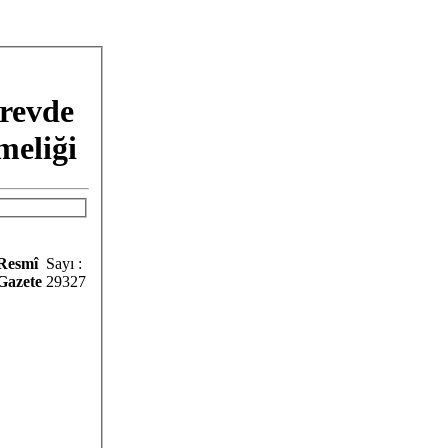
örevde
meliği
Resmî
Sayı :
Gazete
29327