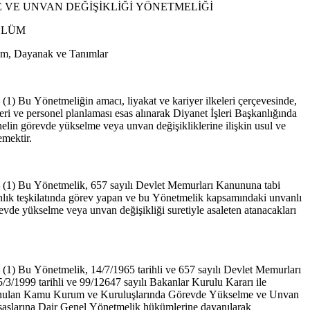
 VE UNVAN DEĞİŞİKLİĞİ YÖNETMELİĞİ
ÖLÜM
m, Dayanak ve Tanımlar
–
(1) Bu Yönetmeliğin amacı, liyakat ve kariyer ilkeleri çerçevesinde,
eri ve personel planlaması esas alınarak Diyanet İşleri Başkanlığında
nelin görevde yükselme veya unvan değişikliklerine ilişkin usul ve
lemektir.
–
(1) Bu Yönetmelik, 657 sayılı Devlet Memurları Kanununa tabi
lık teşkilatında görev yapan ve bu Yönetmelik kapsamındaki unvanlı
evde yükselme veya unvan değişikliği suretiyle asaleten atanacakları
–
(1) Bu Yönetmelik, 14/7/1965 tarihli ve 657 sayılı Devlet Memurları
/3/1999 tarihli ve 99/12647 sayılı Bakanlar Kurulu Kararı ile
onulan Kamu Kurum ve Kuruluşlarında Görevde Yükselme ve Unvan
saslarına Dair Genel Yönetmelik hükümlerine dayanılarak