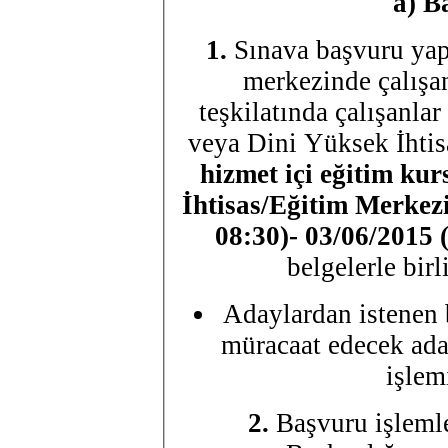
a)
Ba
1.
Sınava başvuru ya
merkezinde çalışanl
teşkilatında çalışanla
veya Dini Yüksek İhtis
hizmet içi eğitim ku
İhtisas/Eğitim Merkez
08:30)- 03/06/2015 (
belgelerle bir
Adaylardan istenen b
müracaat edecek ada
işlem
2.
Başvuru işlemle