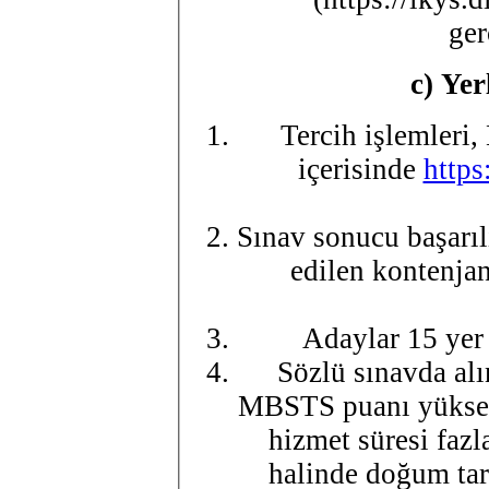
ger
c)
Yer
Tercih işlemleri,
içerisinde
https
Sınav sonucu başarılı
edilen kontenjan
Adaylar 15 yer 
Sözlü sınavda alı
MBSTS puanı yüksek 
hizmet süresi fazl
halinde doğum tar