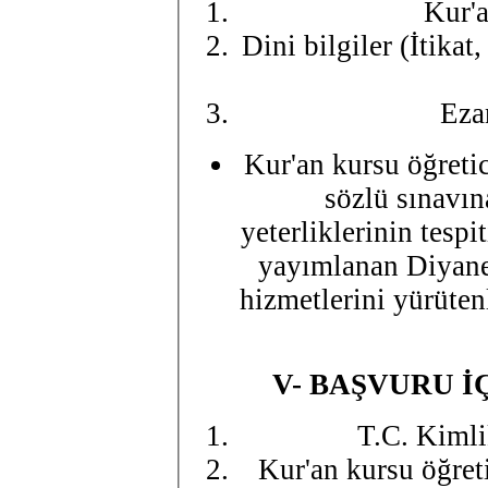
Kur'a
Dini bilgiler (İtikat
Eza
Kur'an kursu öğreti
sözlü sınavın
yeterliklerinin tesp
yayımlanan Diyanet
hizmetlerini yürütenl
V- BAŞVURU İ
T.C. Kimli
Kur'an kursu öğret