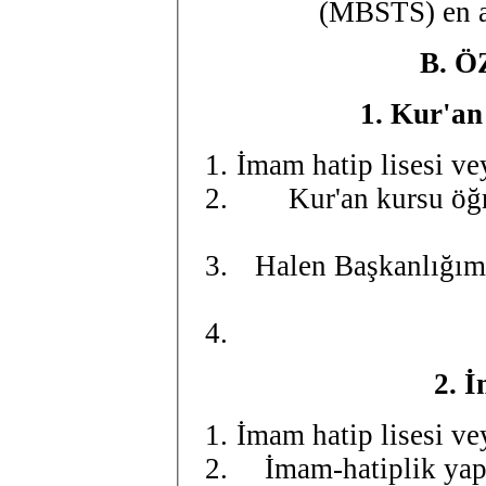
(MBSTS) en az
B.
Ö
1.
Kur'an 
İmam hatip lisesi v
Kur'an kursu öğr
Halen Başkanlığımı
2.
İ
İmam hatip lisesi v
İmam-hatiplik ya