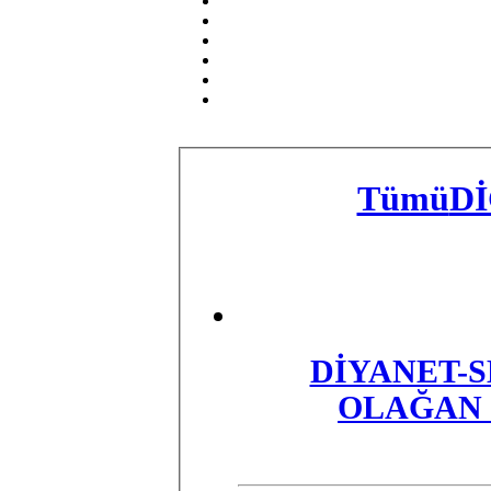
Tümü
D
​DİYANET-S
OLAĞAN 