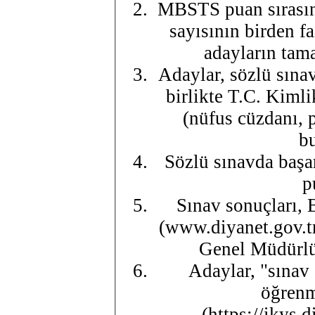
MBSTS puan sırasına
sayısının birden fa
adayların tama
Adaylar, sözlü sınav
birlikte T.C. Kimli
(nüfus cüzdanı, 
bu
Sözlü sınavda başar
p
Sınav sonuçları, 
(www.diyanet.gov.tr
Genel Müdürlüğ
Adaylar, "sınav 
öğrenm
(https://ikys.d