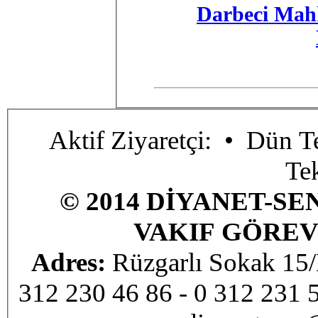
Darbeci Mah
Aktif Ziyaretçi:
• Dün Te
Te
© 2014 DİYANET-SE
VAKIF GÖREV
Adres:
Rüzgarlı Sokak 1
312 230 46 86 - 0 312 231 