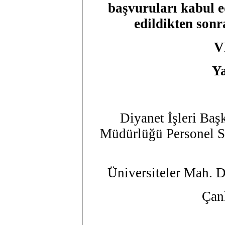
başvuruları kabul e
edildikten sonr
V
Ya
Diyanet İşleri Baş
Müdürlüğü Personel Si
Üniversiteler Mah. 
Ça