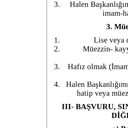
Halen Başkanlığım
imam-ha
3.
Müe
Lise veya
Müezzin- kayy
Hafız olmak (İmam 
Halen Başkanlığımı
hatip veya müe
III- BAŞVURU, S
DİĞ