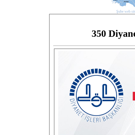
Şube web site
350 Diyane