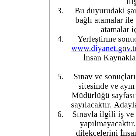
ili
Bu duyurudaki şar
bağlı atamalar ile
atamalar i
Yerleştirme sonuç
www.diyanet.gov.t
İnsan Kaynakla
Sınav ve sonuçları 
sitesinde ve ayn
Müdürlüğü sayfasın
sayılacaktır. Adayl
Sınavla ilgili iş v
yapılmayacaktır.
dilekçelerini İn