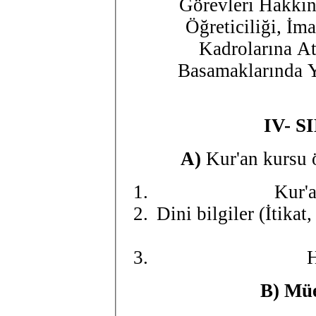
Görevleri Hakkın
Öğreticiliği, İ
Kadrolarına A
Basamaklarında 
IV- S
A)
Kur'an kursu ö
Kur'a
Dini bilgiler (İtikat
H
B) Müe