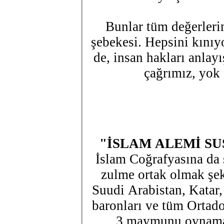
Bunlar tüm değerlerim
şebekesi. Hepsini kınıyo
de, insan hakları anlay
çağrımız, yok 
"İSLAM ALEMİ S
İslam Coğrafyasına da 
zulme ortak olmak şekl
Suudi Arabistan, Katar,
baronları ve tüm Ortado
3 maymunu oynamay