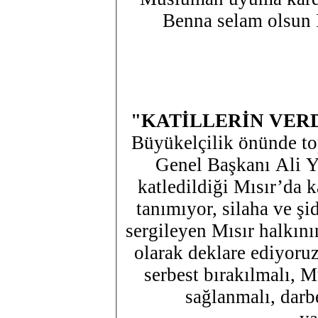
Benna selam olsun İ
"KATİLLERİN VER
Büyükelçilik önünde to
Genel Başkanı Ali Ya
katledildiği Mısır’da k
tanımıyor, silaha ve şiddete bulaşmayarak örnek bir duruş
sergileyen Mısır halkı
olarak deklare ediyoruz
serbest bırakılmalı,
sağlanmalı, darbe