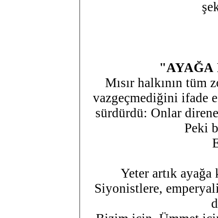
şe
"AYAĞA
Mısır halkının tüm z
vazgeçmediğini ifade ed
sürdürdü: Onlar direnerek hepimizin onuruna sahip çıktı.
Peki 
Yeter artık ayağa 
Siyonistlere, emperyali
d