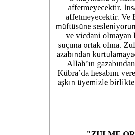
affetmeyecektir. İns
affetmeyecektir. Ve 
müftüsüne sesleniyorum
ve vicdani olmayan 
suçuna ortak olma. Zu
azabından kurtulamayac
Allah’ın gazabında
Kübra’da hesabını vere
aşkın üyemizle birlikte
"ZULME OR