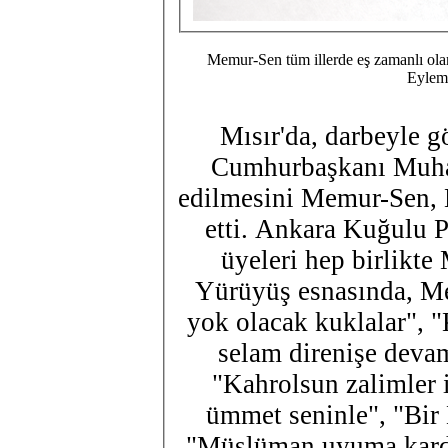
​Memur-Sen tüm illerde eş zamanlı olara
Eyleml
Mısır'da, darbeyle g
Cumhurbaşkanı Muh
edilmesini Memur-Sen, 
etti. Ankara Kuğulu 
üyeleri hep birlikte
Yürüyüş esnasında, Me
yok olacak kuklalar", "K
selam direnişe devam
"Kahrolsun zalimler i
ümmet seninle", "Bir
"Müslüman uyuma kardeş