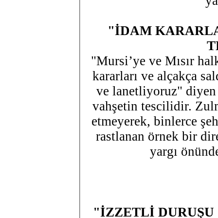
ya
"İDAM KARARLA
T
"Mursi’ye ve Mısır halk
kararları ve alçakça sal
ve lanetliyoruz" diyen
vahşetin tescilidir. Zu
etmeyerek, binlerce şeh
rastlanan örnek bir dir
yargı önünde
"İZZETLİ DURUŞU