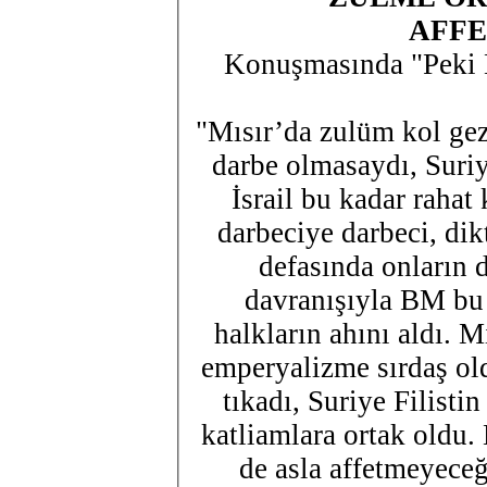
AFF
Konuşmasında "Peki B
"Mısır’da zulüm kol gez
darbe olmasaydı, Suri
İsrail bu kadar rah
darbeciye darbeci, dik
defasında onların d
davranışıyla BM bu
halkların ahını aldı. M
emperyalizme sırdaş ol
tıkadı, Suriye Filist
katliamlara ortak oldu.
de asla affetmeyeceği