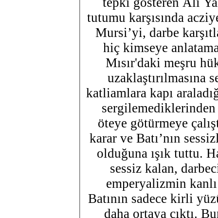
tepki gösteren Ali Ya
tutumu karşısında aczi
Mursi’yi, darbe karşıtl
hiç kimseye anlatama
Mısır'daki meşru hü
uzaklaştırılmasına 
katliamlara kapı araladığını, ilkesel temelde kararlı
sergilemediklerinden
öteye götürmeye çalıştıkları
karar ve Batı’nın sessiz
olduğuna ışık tuttu. H
sessiz kalan, darbec
emperyalizmin kanlı 
Batının sadece kirli yüz
daha ortaya çıktı. Bu