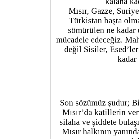
kalana ka
Mısır, Gazze, Suriy
Türkistan başta olm
sömürülen ne kadar 
mücadele edeceğiz. Mah
değil Sisiler, Esed’le
kadar
Son sözümüz şudur; Bin
Mısır’da katillerin ve
silaha ve şiddete bula
Mısır halkının yanın