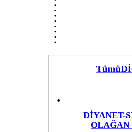
Tümü
D
​DİYANET-S
OLAĞAN 