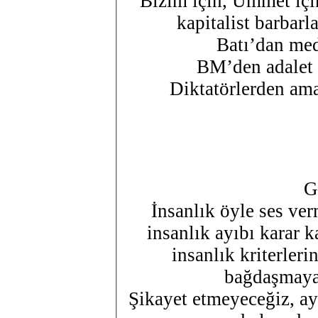
Bizim için, Ümmet içi
kapitalist barbarl
Batı’dan med
BM’den adalet 
Diktatörlerden ama
G
İnsanlık öyle ses verm
insanlık ayıbı karar 
insanlık kriterler
bağdaşmayan
Şikayet etmeyeceğiz, ay