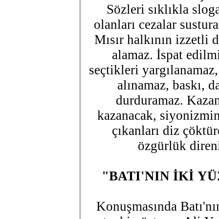
Sözleri sıklıkla slog
olanları cezalar sustur
Mısır halkının izzetli 
alamaz. İspat edilm
seçtikleri yargılanamaz,
alınamaz, baskı, d
durduramaz. Kazan
kazanacak, siyonizmin 
çıkanları diz çökt
özgürlük diren
"BATI'NIN İKİ 
Konuşmasında Batı'nın